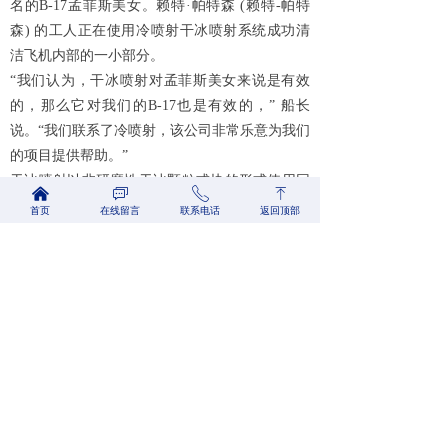
名的B-17孟菲斯美女。赖特·帕特森 (赖特-帕特
森) 的工人正在使用冷喷射干冰喷射系统成功清
洁飞机内部的一小部分。
“我们认为，干冰喷射对孟菲斯美女来说是有效
的，那么它对我们的B-17也是有效的，” 船长
说。“我们联系了冷喷射，该公司非常乐意为我们
的项目提供帮助。”
干冰喷射以非研磨性干冰颗粒或块的形式使用回
낀
ꀃ
ꂅ
ꁸ
收的二氧化碳，用于各种清洁应用。用用户控制
首页
在线留言
联系电话
返回顶部
的速度用压缩空气吹干的干冰介质在撞击后会升
华，与要清洁的表面保持一致，从而清除灰尘和
污染物，而不会留下任何二次废物。
2009年12月，“强大的第八” 战斗机的维修人员开
始使用冷喷射喷砂系统清除机翼和发动机罩上多
年的堆积物和油脂。在整个月中，机组人员使用
喷砂系统清洁了飞机的四个发动机和轮舱，并清
除了机身和内部部分的起泡和脱落的油漆，这有
助于使使用良好的零件 “看起来像新的” 并进行准