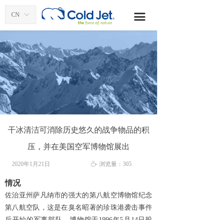
首页
CN
ꀅ
끀
干冰清洗应用
干冰生产
产品
配件和服务
资源
干冰清洁可消除历史悠久的战争物品的积
联系我们
压，并在美国空军博物馆展出
博客
2020年1月21日
ꄘ
浏览量：
305
情况
关于酷捷
佐治亚州萨凡纳市的强大的第八航空博物馆纪念
第八航空队，这是在臭名昭著的珍珠港袭击事件
全球办事处
后开始的军事部队。博物馆于1996年5月14日投