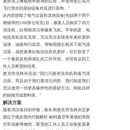
重新涂上橄榄色单面漆的过程，并使用使它成为
飞行堡垒的原始设备对其进行装饰。”
从内部拆除了电气仪器和其他设备(包括两个用于
燃烧弹的1200加仑坦克)后，修复人员购买了动力
清洗机，以帮助清洁和修复飞机。不幸的是，电
动洗衣机杂乱无章，无法充分去除多年来积累的
油漆，油脂和污垢层。博物馆随后购买了蒸汽清
洁器，虽然效果比电动洗衣机更好，但它创造了
一个极其炎热和凌乱的工作环境，并没有达到工
作人员希望的结果。
麦克劳克林补充说:“我们只拥有洗衣机和蒸汽清
洁器、而且由于我们要清洁内部、我们知道我们
无法使用一些更具爆炸性的喷砂方法、例如压碎
的核桃壳或塑料珠。”
解决方案
随着清洁项目的停顿，船长和麦克劳克林决定参
观位于俄亥俄州代顿赖特-帕特森空军基地的美国
空军国家博物馆，那里的工作人员正在恢复最著