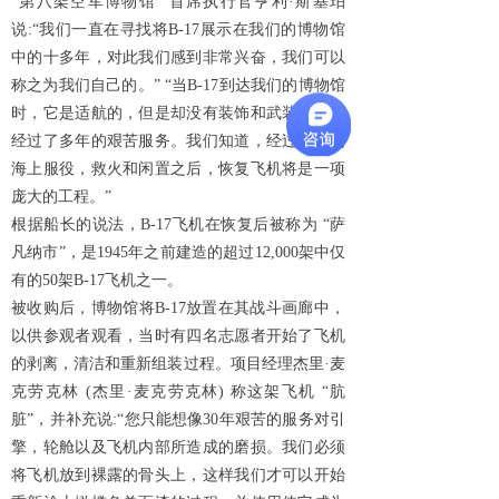
“第八架空军博物馆” 首席执行官亨利·斯基珀
说:“我们一直在寻找将B-17展示在我们的博物馆
中的十多年，对此我们感到非常兴奋，我们可以
称之为我们自己的。” “当B-17到达我们的博物馆
时，它是适航的，但是却没有装饰和武装，并且
经过了多年的艰苦服务。我们知道，经过多年的
海上服役，救火和闲置之后，恢复飞机将是一项
庞大的工程。”
根据船长的说法，B-17飞机在恢复后被称为 “萨
凡纳市”，是1945年之前建造的超过12,000架中仅
有的50架B-17飞机之一。
被收购后，博物馆将B-17放置在其战斗画廊中，
以供参观者观看，当时有四名志愿者开始了飞机
的剥离，清洁和重新组装过程。项目经理杰里·麦
克劳克林 (杰里·麦克劳克林) 称这架飞机 “肮
脏”，并补充说:“您只能想像30年艰苦的服务对引
擎，轮舱以及飞机内部所造成的磨损。我们必须
将飞机放到裸露的骨头上，这样我们才可以开始