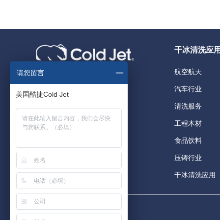
干冰清洗应
航空航天
请您留言
美国总部
汽车行业
455Wards Corner
清洗服务
Loveland,OH45140,USA
工程木材
食品饮料
压铸行业
干冰清洗应用
版权所有 ©
酷捷干冰设备官网