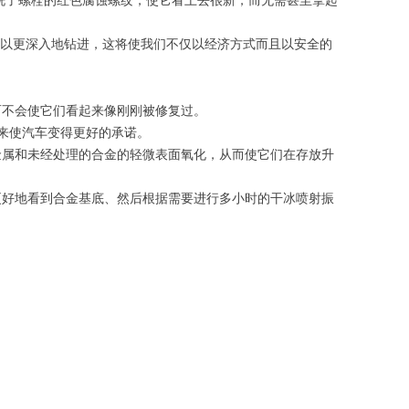
清洗了螺栓的红色腐蚀螺纹，使它看上去很新，而无需甚至拿起
可以更深入地钻进，这将使我们不仅以经济方式而且以安全的
而不会使它们看起来像刚刚被修复过。
力来使汽车变得更好的承诺。
金属和未经处理的合金的轻微表面氧化，从而使它们在存放升
更好地看到合金基底、然后根据需要进行多小时的干冰喷射振