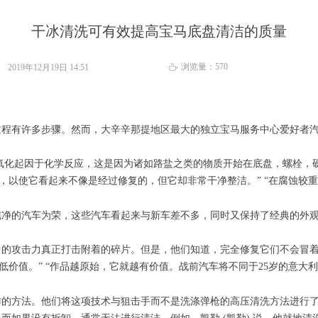
干冰清洗可有效提高宝马底盘清洁的质量
浏览量：
570
2019年12月19日
14:51
ꄘ
有许多步骤。然而，大辛辛那提地区最大的独立宝马服务中心爱好者汽车集
化。氧化起因于化学反应，这是因为诸如路盐之类的物质开始在底盘，螺栓
，以使它看起来不像是经过修复的，但它却非常干净整洁。” “在腐蚀较
纯净的汽车为荣，这些汽车看起来与新车差不多，同时又保持了经典的外
的攻击力真正打击附着的碎片。但是，他们知道，完全修复它们不会冒着
低价值。” “作品越原始，它就越有价值。战前汽车将不同于25岁的意大
作的方法。他们将这项技术与狙击手而不是洗涤弹枪的高压清洗方法进行