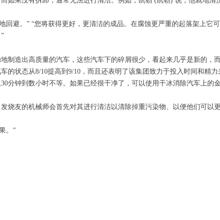
而如果没有拆卸，通常无法进行清洁。例如，凯勒 (凯勒) 说，他就地
度地回避。” “您将获得更好，更清洁的成品。在腐蚀更严重的起落架上它
”
功地制造出高质量的汽车，这些汽车下的碎屑很少，看起来几乎是新的，
的状态从8/10提高到9/10，而且还表明了该集团致力于投入时间和精
30分钟到数小时不等。如果已经很干净了，可以使用干冰消除汽车上的
、发烧友的机械师会首先对其进行清洁以清除掉重污染物、以便他们可以
果。”