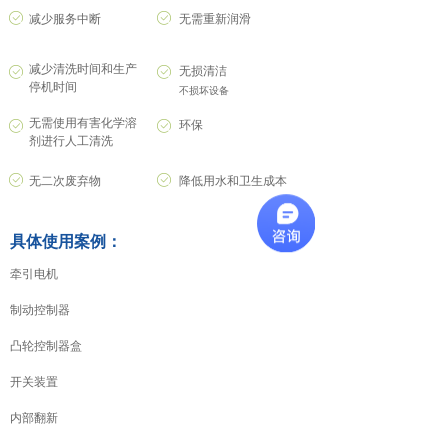
ꂒ
ꂒ
减少服务中断
无需重新润滑
减少清洗时间和生产
无损清洁
ꂒ
ꂒ
停机时间
不损坏设备
无需使用有害化学溶
环保
ꂒ
ꂒ
剂进行人工清洗
ꂒ
ꂒ
无二次废弃物
降低用水和卫生成本
具体使用案例：
牵引电机
制动控制器
凸轮控制器盒
开关装置
内部翻新