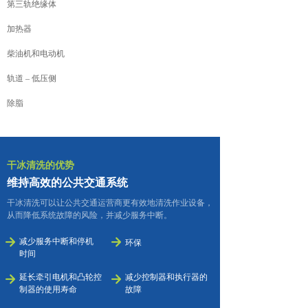
第三轨绝缘体
加热器
柴油机和电动机
轨道 – 低压侧
除脂
干冰清洗的优势
维持高效的公共交通系统
干冰清洗可以让公共交通运营商更有效地清洗作业设备，
从而降低系统故障的风险，并减少服务中断。
녒
减少服务中断和停机
녒
环保
时间
延长牵引电机和凸轮控
减少控制器和执行器的
녒
녒
制器的使用寿命
故障