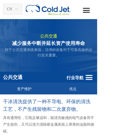
首页
航空航天
CN
ꀅ
끀
干冰清洗应用
清洗服务
干冰生产
食品饮料
公共交通
减少服务中断并延长资产使用寿命
产品
医疗行业
对于公共交通系统来说，洁净的设备对于可靠高效的运
行至关重要。
配件和服务
石油石化
资源
塑料和复材
끀
公共交通
行业导航
联系我们
印刷行业
资产维护
优点
干冰清洗提供了一种不导电、环保的清洗
博客
遗迹修复
工艺，不产生残留物和二次废弃物。
关于酷捷
纺织行业
具有通用性，它既足够温和，能清洗敏感的电气设备而不
产生损伤，又可以强力清除硬金属表面上厚厚的油脂和烧
全球办事处
汽车行业
碳。