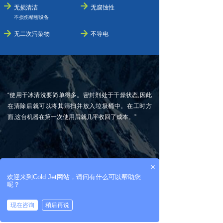
녒
녒
无损清洁
无腐蚀性
不损伤精密设备
녒
녒
无二次污染物
不导电
“使用干冰清洗要简单得多。密封剂处于干燥状态,因此
在清除后就可以将其清扫并放入垃圾桶中。在工时方
面,这台机器在第一次使用后就几平收回了成本。”
×
Marion Long
欢迎来到Cold Jet网站，请问有什么可以帮助您
呢？
希尔空军基地第丨574AMXS结构部分主管
现在咨询
稍后再说
낀
ꀃ
ꂅ
ꁸ
首页
在线留言
联系电话
返回顶部