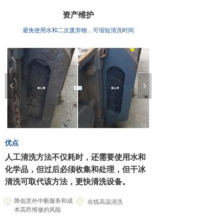
工程木材
资产维护
避免使用水和二次废弃物，可缩短清洗时间
压铸行业
采矿机械
包装行业
넳
넲
电力行业
公共交通
橡胶轮胎
优点
人工清洗方法不仅耗时，还需要使用水和
化学品，但过后必须收集和处理，但干冰
清洗可取代该方法，更快清洗设备。
降低意外中断服务和成
ꂒ
ꂒ
在线高温清洗
本高昂维修的风险