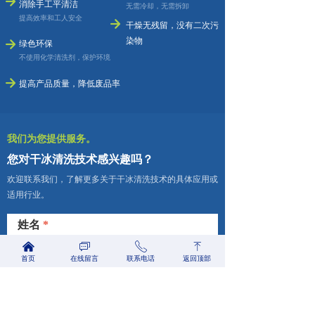
녒
消除手工平清洁
无需冷却，无需拆卸
提高效率和工人安全
녒
干燥无残留，没有二次污
染物
녒
绿色环保
不使用化学清洗剂，保护环境
녒
提高产品质量，降低废品率
我们为您提供服务。
您对干冰清洗技术感兴趣吗？
欢迎联系我们，了解更多关于干冰清洗技术的具体应用或
适用行业。
姓名
*
낀
ꀃ
ꂅ
ꁸ
首页
在线留言
联系电话
返回顶部
公司
*