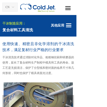
首页
医疗行业 >
去除粘合剂
CN
ꀅ
끀
干冰清洗应用
塑料和复材 >
沥青清理
干冰制造应用：
끀
其他应用
干冰生产
航空航天 >
汽车修复
复合材料工具清洗
产品
涂层和腐蚀去除
使用快速、精密且非化学溶剂的干冰清洗
配件和服务
咖啡烘焙机清洗
技术，满足复材行业严格的行业要求
干冰清洗技术通过消除对化学品、粗糙钢丝刷和研磨器的
资源
复合材料工具清洗
使用，延长了复合材料生产制程中模具和工具的寿命。该
工艺是无损清洁，保护了分型线和密封面的临界尺寸和几
联系我们
芯盒清洗
何形状，同时也保护了模具表面光洁度。
博客
一般设备清洗
关于酷捷
历史遗迹恢复
全球办事处
模具清洗
넳
넲