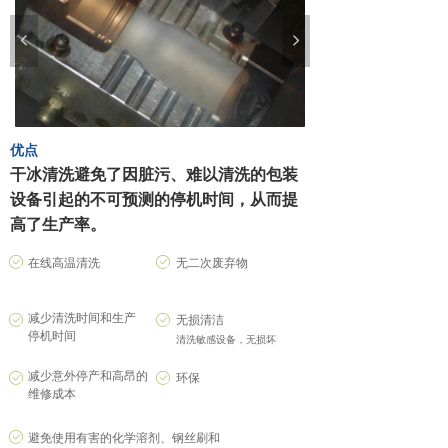
工程木材
넳
넲
压铸行业
采矿机械
优点
包装行业
干冰清洗避免了因脏污、难以清洗的包装
设备引起的不可预测的停机时间，从而提
电力行业
高了生产率。
公共交通
ꂒ
ꂒ
在线高温清洗
无二次废弃物
橡胶轮胎
减少清洗时间和生产
ꂒ
ꂒ
无损清洁
停机时间
清洗敏感设备，无损坏
减少意外停产和高昂的
ꂒ
ꂒ
环保
维修成本
ꂒ
避免使用有害的化学溶剂、钢丝刷和