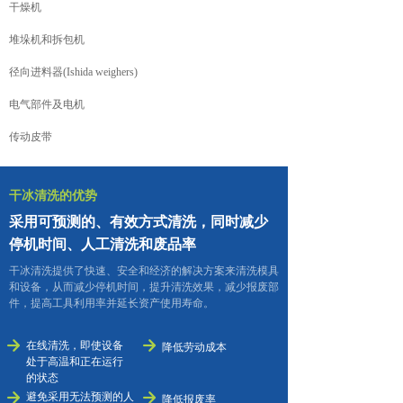
干燥机
堆垛机和拆包机
径向进料器(Ishida weighers)
电气部件及电机
传动皮带
干冰清洗的优势
采用可预测的、有效方式清洗，同时减少
停机时间、人工清洗和废品率
干冰清洗提供了快速、安全和经济的解决方案来清洗模具
和设备，从而减少停机时间，提升清洗效果，减少报废部
件，提高工具利用率并延长资产使用寿命。
녒
녒
在线清洗，即使设备
降低劳动成本
处于高温和正在运行
的状态
녒
避免采用无法预测的人
녒
降低报废率