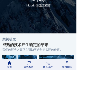
Gary May
Infoprint制造工程师
案例研究
成熟的技术产生确定的结果
我们的解决方案正在帮助客户创造实际的价值。
낀
ꀃ
ꂅ
ꁸ
首页
在线留言
联系电话
返回顶部
干冰爆破最大限度地减少化学物质的使用，并提供更高质量的清洁
干冰喷砂提高了印刷质量，同时减少了停机时间和废料
InfoPrint解决方案公司是由IBM印刷部门与理光合资成立的2007年。
无论印刷操作的大小或重点，质量都是至关重要的。项目必须在截止日期前交付，没有印刷或颜色错误。必须制定清洁和维护程序，以确保印刷机正常运行，并且操作始终如一地生产优质产品。
我们为您提供服务。