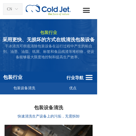
首页
航空航天
CN
ꀅ
끀
干冰清洗应用
清洗服务
包装行业
干冰生产
食品饮料
采用更快、无损坏的方式在线清洗包装设备
干冰清洗可彻底清除包装设备在运行过程中产生的粘合
产品
医疗行业
剂、油墨、油脂、纸屑、标签和食品残渣等堆积物，使设
备能够最大限度地控制和提高生产效率。
配件和服务
石油石化
资源
塑料和复材
끀
包装行业
行业导航
联系我们
印刷行业
包装设备清洗
优点
博客
遗迹修复
包装设备清洗
关于酷捷
纺织行业
快速清洗生产设备上的污垢，无需拆卸
全球办事处
汽车行业