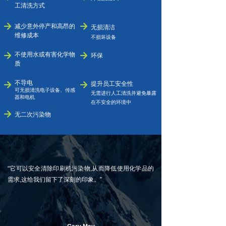
工清洗方式
녒
녒
减少意外停产和高昂的
无损清洁
维修成本
不损坏设备
不使用水或有害化学物
녒
녒
环保
质
不导电
提升员工安全性
녒
녒
可无损清洗电子设备、传感
无需进行人工清洗并避免暴露
器和电机
在不安全的环境中
녒
无二次污染物
“它可以安全清除印刷机污染物,从而降低使用化学品的
需求,这给我们留下了深刻的印象。”